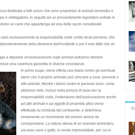
izza destinata a tutti coloro che sono proprietari di animali domestici o
tipo è
obbligatorio
, in seguito ad un provvedimento legislativo entrato in
iedono un cane che appartenga ad una delle
razze considerate
ni caso esclusivamente la
responsabilità civile
contro terze persone, che
dipendentemente dalla dinamica dell'incidente e per il solo fatto che un
ge a stipulare un'assicurazione sugli animali potranno ritenere
nisce una copertura garantita in diverse circostanze.
In primo luogo, viene offerta una
tutela contro gli eventuali
danni
che il proprio animale può arrecare a cose, persone o
altri animali. Mentre i danni contro le persone sono, come
abbiamo visto, inclusi nella polizza di base per la
responsabilità civile, l'estensione dell'assicurazione anche
ad altri animali e ad oggetti di proprietà altrui viene
Su
effettuata su richiesta del contraente, e determina
ovviamente un incremento del premio annuo da
corrispondere. La natura stessa di un animale domestico,
sia esso cane o gatto, lo rende imprevedibile, per cui in