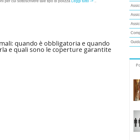
ni per cui sottoscrivere tale tipo di polizza
Leggi tutto ->
..
Assic
Assic
Assic
Compa
nimali: quando è obbligatoria e quando
Guida
arla e quali sono le coperture garantite
Po