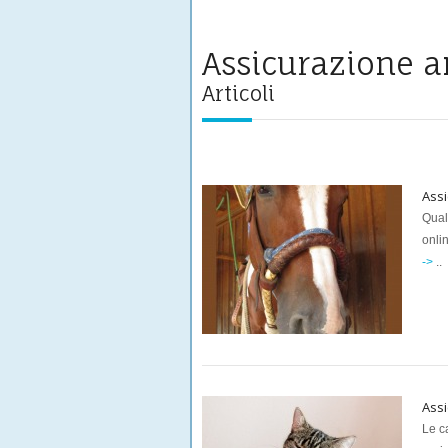
Assicurazione a
Articoli
Assi
Qual
onli
->
..
Assi
Le ca