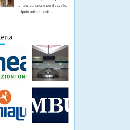
un'assicurazione per il cavallo:
stipula online, costi, danni...
leria