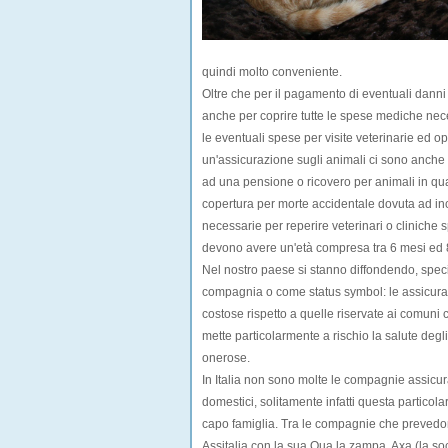
quindi molto conveniente.
Oltre che per il pagamento di eventuali danni 
anche per coprire tutte le
spese mediche nec
le eventuali spese per visite veterinarie ed ope
un'assicurazione sugli animali ci sono anche q
ad una pensione o ricovero per animali in qua
copertura per
morte accidentale
dovuta ad inc
necessarie per reperire veterinari o cliniche s
devono avere un'
età compresa tra 6 mesi ed
Nel nostro paese si stanno diffondendo, speci
compagnia o come status symbol: le assicuraz
costose
rispetto a quelle riservate ai comuni c
mette particolarmente a rischio la salute degl
onerose
.
In Italia
non sono molte le compagnie assicur
domestici, solitamente infatti questa particola
capo famiglia. Tra le compagnie che prevedon
Assitalia
con la sua Qua la zampa,
Axa
(la s