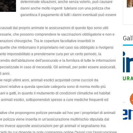
determinate situazioni, anche senza volerlo, può causare
danni anche molto ingenti:
tutelarsi con una polizza
che
garantisca il pagamento di tutti i danni eventuali può essere
causati dal proprio animale le assicurazioni di questo tipo sono utili
essarie
, che possono comprendere le vaccinazioni obbligatorie e non e
Gal
razioni chirurgiche. Tra le coperture facoltative inseribili in
uelle che rimborsano il proprietario nel caso sia obbligato a rivolgersi
nto impossibilitato a prendersene cura per un certo periodo, la
endio dell'abitazione dell'assicurato e la fornitura di tutte le
informazioni
pecializzate in caso di necessità. Gli animali, per poter essere assicurati,
 8
anni
.
e negli ultimi anni,
animali esotici
acquistati come cuccioli da
ioni relative a questa speciale categoria sono di norma molto
più
ani e gatti, in quanto il mutamento di condizioni climatiche ed habitat
i animali esotici, sottoponendoli spesso a
cure mediche frequenti ed
ative
che propongono polizze pensate ad hoc per i proprietari di animali
re polizza viene inserita in un'assicurazione multirischio stipulata dal
o invece apposite assicurazioni per gli animali vi segnaliamo
Ina
ocietà da cui dipende la nota compagnia online
Quixa
) con l'assicurazione