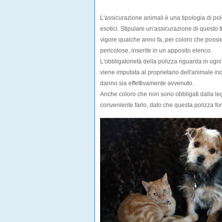
L'
assicurazione animali
è una tipologia di pol
esotici. Stipulare un'assicurazione di questo 
vigore qualche anno fa, per coloro che poss
pericolose
, inserite in un apposito elenco.
L'obbligatorietà della polizza riguarda in og
viene imputata al proprietario dell'animale in
danno sia effettivamente avvenuto.
Anche coloro che non sono obbligati dalla leg
conveniente farlo, dato che questa polizza for