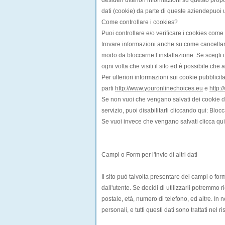
desideri ulteriori informazioni su questo propos
dati (cookie) da parte di queste aziendepuoi ut
Come controllare i cookies?
Puoi controllare e/o verificare i cookies come
trovare informazioni anche su come cancellare
modo da bloccarne l’installazione. Se scegl
ogni volta che visiti il sito ed è possibile che
Per ulteriori informazioni sui cookie pubblicitar
parti
http://www.youronlinechoices.eu
e
http:
Se non vuoi che vengano salvati dei cookie da
servizio, puoi disabilitarli cliccando qui:
Blocc
Se vuoi invece che vengano salvati clicca qui
Campi o Form per l'invio di altri dati
Il sito può talvolta presentare dei campi o fo
dall'utente. Se decidi di utilizzarli potremmo 
postale, età, numero di telefono, ed altre. In
personali, e tutti questi dati sono trattati nel 