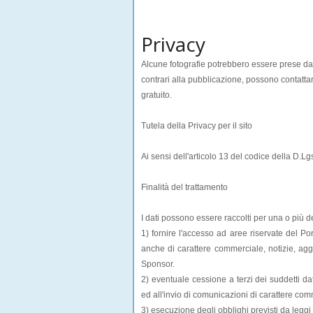
Privacy
Alcune fotografie potrebbero essere prese dall
contrari alla pubblicazione, possono contatta
gratuito.
Tutela della Privacy per il sito
Ai sensi dell'articolo 13 del codice della D.L
Finalità del trattamento
I dati possono essere raccolti per una o più de
1) fornire l'accesso ad aree riservate del Port
anche di carattere commerciale, notizie, aggi
Sponsor.
2) eventuale cessione a terzi dei suddetti d
ed all'invio di comunicazioni di carattere com
3) esecuzione degli obblighi previsti da leggi