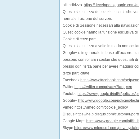
all’indirizzo:
https://developers.google.com/an
Questo sito utilizza dei cookie tecnici, che ve
normale fruizione del servizio:
Cookie di Sessione necessari alla navigazio
Questi cookie hanno la funzione esclusiva di 
Cookie di terze parti
Questo sito utilizza a volte in modo non costa
Google+ e in generale in base all’occorrenza c
possono controllare i cookie che questi siti d
presso ogni terza parte per avere maggior contr
terze parti citate:
Facebook
https://www.facebook.com/help/coo
Twitter
https://twitter.com/privacy?lang=en
Youtube
https://www.google.it/intl/it/policies/p
Google+
http://www.google.com/policies/tech
Vimeo
https://vimeo.com/cookie_policy
Disqus
https://help.disqus.com/customer/porta
Google Maps
https://www.google.com/intl/it_it
Skype
https://www.microsoft.com/privacystatem