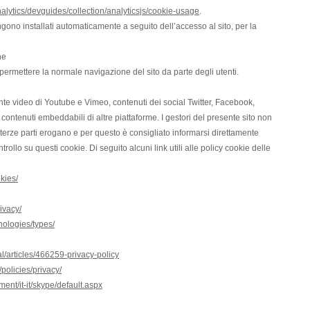
alytics/devguides/collection/analyticsjs/cookie-usage
.
ngono installati automaticamente a seguito dell’accesso al sito, per la
ne
permettere la normale navigazione del sito da parte degli utenti.
nte video di Youtube e Vimeo, contenuti dei social Twitter, Facebook,
ontenuti embeddabili di altre piattaforme. I gestori del presente sito non
i terze parti erogano e per questo è consigliato informarsi direttamente
ollo su questi cookie. Di seguito alcuni link utili alle policy cookie delle
kies/
rivacy/
nologies/types/
l/articles/466259-privacy-policy
/policies/privacy/
ent/it-it/skype/default.aspx