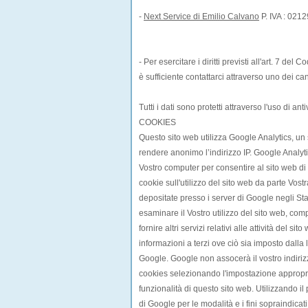
-
Next Service di Emilio Calvano
P. IVA : 021
- Per esercitare i diritti previsti all'art. 7 de
è sufficiente contattarci attraverso uno dei ca
Tutti i dati sono protetti attraverso l'uso di an
COOKIES
Questo sito web utilizza Google Analytics, un 
rendere anonimo l’indirizzo IP. Google Analytic
Vostro computer per consentire al sito web di a
cookie sull'utilizzo del sito web da parte Vos
depositate presso i server di Google negli Stat
esaminare il Vostro utilizzo del sito web, compi
fornire altri servizi relativi alle attività del s
informazioni a terzi ove ciò sia imposto dalla 
Google. Google non assocerà il vostro indirizz
cookies selezionando l'impostazione appropriat
funzionalità di questo sito web. Utilizzando il
di Google per le modalità e i fini sopraindicati