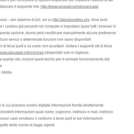
ito e per conoscere le opzioni disponibili per impedire l'utilizzo di tali
ilizzare il seguente link:
http://www.juiceadv.com/privacy.asp
 vuoi – per saperne di più, vai su
http://aboutcookies.org
, dove puoi
 i cookies già presenti nel computer e impostare quasi tutti i browser in
i questa opzione, dovrai però modificare manualmente alcune preferenze
 alcuni servizi o determinate funzioni non siano disponibili.
i di terze parti e su come non accettarli, visitare i seguenti siti di terze
//www.aboutads.info/choices
(disponibili solo in inglese).
 questo sito, esclusi quelli tecnici per il normale funzionamento del
a
:
Abilita
rm in cui possono essere digitate informazioni fornite direttamente
richiederti informazioni quali nome, cognome, indirizzo e-mail, indirizzo
 nessun caso vendiano o cediamo a terze parti le tue informazioni
rispetto delle norme di legge vigenti.