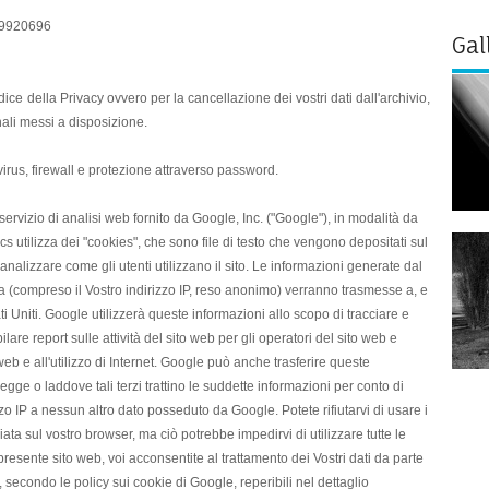
29920696
Gal
l Codice della Privacy ovvero per la cancellazione dei vostri dati dall'archivio,
nali messi a disposizione.
tivirus, firewall e protezione attraverso password.
servizio di analisi web fornito da Google, Inc. ("Google"), in modalità da
s utilizza dei "cookies", che sono file di testo che vengono depositati sul
nalizzare come gli utenti utilizzano il sito. Le informazioni generate dal
tra (compreso il Vostro indirizzo IP, reso anonimo) verranno trasmesse a, e
i Uniti. Google utilizzerà queste informazioni allo scopo di tracciare e
lare report sulle attività del sito web per gli operatori del sito web e
ito web e all'utilizzo di Internet. Google può anche trasferire queste
legge o laddove tali terzi trattino le suddette informazioni per conto di
o IP a nessun altro dato posseduto da Google. Potete rifiutarvi di usare i
a sul vostro browser, ma ciò potrebbe impedirvi di utilizzare tutte le
 presente sito web, voi acconsentite al trattamento dei Vostri dati da parte
, secondo le policy sui cookie di Google, reperibili nel dettaglio