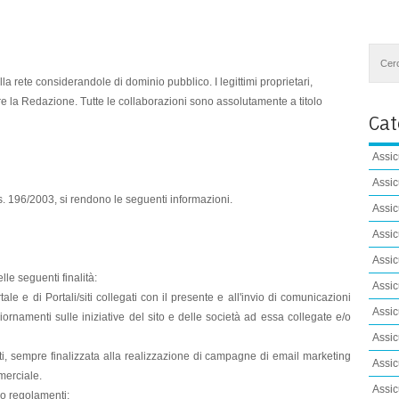
a rete considerandole di dominio pubblico. I legittimi proprietari,
re la Redazione. Tutte le collaborazioni sono assolutamente a titolo
Cat
Assic
Assic
gs. 196/2003, si rendono le seguenti informazioni.
Assic
Assic
Assic
lle seguenti finalità:
Assic
ale e di Portali/siti collegati con il presente e all'invio di comunicazioni
Assic
ornamenti sulle iniziative del sito e delle società ad essa collegate e/o
Assic
ati, sempre finalizzata alla realizzazione di campagne di email marketing
Assic
merciale.
Assic
 o regolamenti;