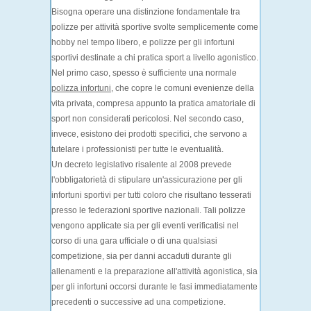
Bisogna operare una distinzione fondamentale tra
polizze
per attività sportive svolte semplicemente come
hobby
nel tempo libero, e polizze per gli infortuni
sportivi destinate a chi pratica sport a
livello agonistico
.
Nel primo caso, spesso è sufficiente una normale
polizza infortuni
, che copre le comuni evenienze della
vita privata, compresa appunto la pratica amatoriale di
sport non considerati pericolosi. Nel secondo caso,
invece, esistono dei
prodotti specifici
, che servono a
tutelare i professionisti per tutte le eventualità.
Un
decreto legislativo risalente al 2008
prevede
l'obbligatorietà
di stipulare
un'assicurazione
per gli
infortuni sportivi per tutti coloro che risultano
tesserati
presso le federazioni
sportive nazionali. Tali polizze
vengono applicate sia per gli eventi verificatisi nel
corso di una
gara
ufficiale o di una qualsiasi
competizione, sia per danni accaduti durante gli
allenamenti
e la preparazione all'attività agonistica, sia
per gli infortuni occorsi durante le fasi immediatamente
precedenti o successive ad una competizione.