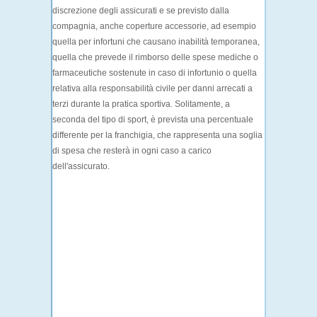
discrezione degli assicurati e se previsto dalla
compagnia, anche
coperture accessorie
, ad esempio
quella per infortuni che causano i
nabilità temporanea
,
quella che prevede il
rimborso delle spese mediche
o
farmaceutiche sostenute in caso di infortunio o quella
relativa alla
responsabilità civile
per danni arrecati a
terzi durante la pratica sportiva. Solitamente, a
seconda del tipo di sport, è prevista una percentuale
differente per la
franchigia
, che rappresenta una soglia
di spesa che resterà in ogni caso a carico
dell'assicurato.