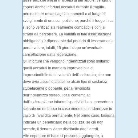
tesserato, che attesti il rispetto di tali regole. Vengono
coperti anche infortuni accaduti durante il
tragitto
percorso per recarsi agli allenamenti o al luogo di
svolgimento di una competizione, purché il luogo in cui
si sono verificati sia realmente compatibile con la
strada da percorrere. La
validità
di tale assicurazione
obbligatoria è dipendente dal periodo di
tesseramento
:
perde valore, infatti, 15 giorni dopo un'eventuale
cancellazione dalla federazione.
Gli infortuni che vengono indennizzati sono soltanto
quelli accaduti in
maniera imprevedibile
e
imprescindibile dalla volontà dell'assicurato, che non
deve aver assunto alcool nè alcun tipo di sostanza
stupefacente o dopante, pena l'invalidità
dell'indennizzo stesso. I casi contemplati
dall'assicurazione infortuni sportivi di base prevedono
soltanto un
rimborso in caso morte
e un
indennizzo in
caso di invalidità permanente
. Nel primo caso, bisogna
indicare un beneficiario nella polizza: se ciò non
accade, il denaro viene distribuito dagli eredi.
Alle coperture di base si possono aggiungere, a