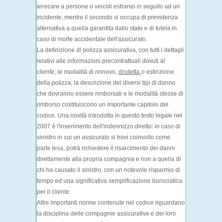
arrecare a persone o veicoli estranei in seguito ad un
incidente, mentre il secondo si occupa di
previdenza
alternativa
a quella garantita dallo stato e di tutela in
caso di morte accidentale dell'assicurato.
La definizione di polizza assicurativa, con tutti i dettagli
relativi alle informazioni precontrattuali dovuti al
cliente, le modalità di rinnovo,
disdetta
o estinzione
della polizza, la descrizione dei diversi tipi di danno
che dovranno essere rimborsati e le modalità stesse di
rimborso costituiscono un importante capitolo del
codice. Una novità introdotta in questo testo legale nel
2007 è l'inserimento dell'
indennizzo diretto
: in caso di
sinistro in cui un assicurato si trovi coinvolto come
parte lesa, potrà richiedere il risarcimento dei danni
direttamente alla propria compagnia e non a quella di
chi ha causato il sinistro, con un notevole risparmio di
tempo ed una significativa semplificazione burocratica
per il cliente.
Altre importanti norme contenute nel codice riguardano
la
disciplina delle compagnie assicurative
e dei loro