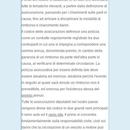
tutte le tematiche rilevanti, a partire dalla definizione di
assicurazione, passando per i chiarimenti sulle parti in
causa, fino ad arrivare a disciplinare le modalità di
rimborso e risarcimento danni.
Il codice delle assicurazioni
definisce una polizza
come un contratto regolarmente registrato tra due
controparti in cui una si impegna a corrispondere una
somma annua, denominata premio, in cambio della
garanzia di un rimborso da parte dell'altra parte in
causa, al verificarsi di determinate circostanze. La
polizza assicurativa per essere definita tale deve
essere
aleatoria
ed
onerosa
: aleatoria perchè l'evento
in seguito al quale sarà dovuto un rimborso non è
prevedibile, ed onerosa per l'esistenza stessa del
premio
annuo.
Tutte le assicurazioni stipulabili nel nostro paese
vengono divise dal codice in
due grandi rami principali
:
il ramo auto ed il
ramo vita
. Il primo si concentra
fondamentalmente sulla
responsabilità civile
, cioè sui
danni che la circolazione di un veicolo a motore può