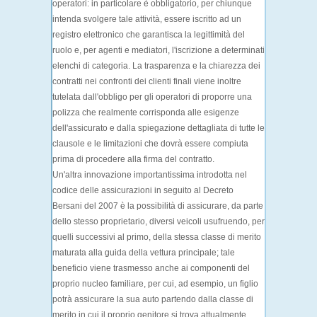
operatori: in particolare è obbligatorio, per chiunque
intenda svolgere tale attività, essere iscritto ad un
registro elettronico che garantisca la legittimità del
ruolo e, per agenti e mediatori, l'iscrizione a determinati
elenchi di categoria. La
trasparenza
e la
chiarezza
dei
contratti nei confronti dei clienti finali viene inoltre
tutelata dall'obbligo per gli operatori di proporre una
polizza che realmente corrisponda alle esigenze
dell'assicurato e dalla spiegazione dettagliata di tutte le
clausole e le limitazioni che dovrà essere compiuta
prima di procedere alla firma del contratto.
Un'altra innovazione importantissima introdotta nel
codice delle assicurazioni in seguito al Decreto
Bersani del 2007 è la possibilità di assicurare, da parte
dello stesso proprietario, diversi veicoli usufruendo, per
quelli successivi al primo, della
stessa classe di merito
maturata alla guida della vettura principale; tale
beneficio viene trasmesso anche ai
componenti del
proprio nucleo familiare
, per cui, ad esempio, un figlio
potrà assicurare la sua auto partendo dalla classe di
merito in cui il proprio genitore si trova attualmente.