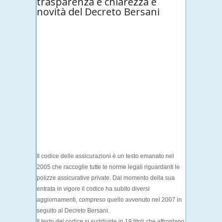
trasparenza e chiarezza e
novità del Decreto Bersani
Il codice delle assicurazion
i
è un testo emanato nel
2005 che raccoglie tutte le norme legali riguardanti le
polizze assicurative private. Dal momento della sua
entrata in vigore il codice ha subito diversi
aggiornamenti, compreso quello avvenuto nel 2007 in
seguito al
Decreto Bersani
.
Il testo del codice si suddivide in
19 titoli
che affrontano