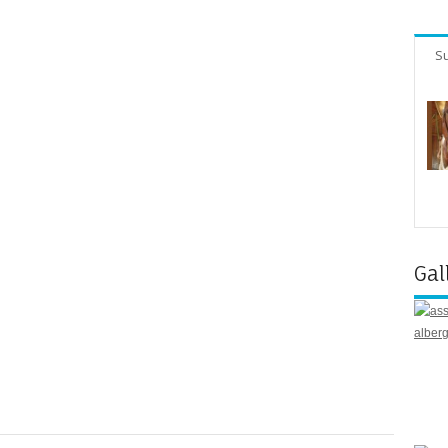
Su
Gal