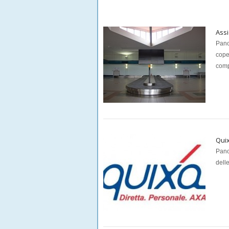
Assi
Pano
cope
comp
Qui
Pano
dell