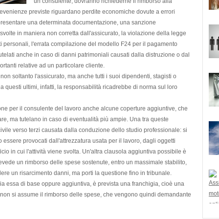
un consulente, dovranno richiederne il rimborso alla
i evenienze previste riguardano
perdite economiche
dovute a
errori
el presentare una determinata documentazione, una sanzione
à svolte in maniera non corretta dall'assicurato, la violazione della legge
dati personali, l'errata compilazione del modello F24 per il pagamento
utelati anche in caso di
danni patrimoniali
causati dalla distruzione o dal
anti relative ad un particolare cliente.
 non soltanto l'assicurato, ma anche tutti i suoi
dipendenti
, stagisti o
 questi ultimi, infatti, la responsabilità ricadrebbe di norma sul loro
ione per il consulente del lavoro anche alcune
coperture aggiuntive
, che
, ma tutelano in caso di eventualità più ampie. Una tra queste
ivile verso terzi causata dalla
conduzione dello studio professionale
: si
 essere provocati dall'attrezzatura usata per il lavoro, dagli oggetti
io in cui l'attività viene svolta. Un'altra clausola aggiuntiva possibile è
revede un rimborso delle spese sostenute, entro un massimale stabilito,
edere un risarcimento danni, ma porti la questione fino in tribunale.
 sia essa di base oppure aggiuntiva, è prevista una
franchigia
, cioè una
e non si assume il rimborso delle spese, che vengono quindi demandante