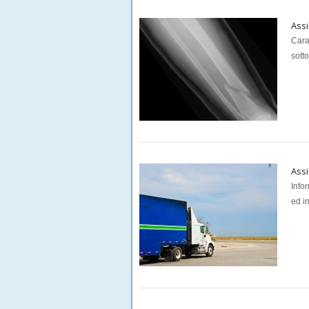
Assi
Carat
sotto
Assi
Info
ed i