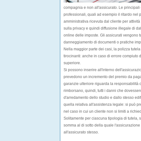
compagnia e non all'assicurato. Le principal
professionali
, quali ad esempio il ritardo n
amministrativa ricevuta dal cliente per attivit
sulla privacy e quindi diffusione illegale di 
online delle imposte. Gli assicurati vengono t
danneggiamento di documenti o pratiche import
Nella maggior parte dei casi, la polizza tutela
tirocinanti: anche in caso di errore compiuto da
superiore.
Si possono inserire all'interno dell'assicuraz
prevedono un incremento del premio da pagare
garanzie ulteriore riguarda la responsabilità c
rimborsano, quindi, tutti i danni che dovessero
d'arredamento dello studio e dallo stesso edific
quella relativa all'
assistenza legale
: si può p
nel caso in cui un cliente non si limiti a richi
Solitamente per ciascuna tipologia di tutela,
somma al di sotto della quale l'assicurazion
all'assicurato stesso.