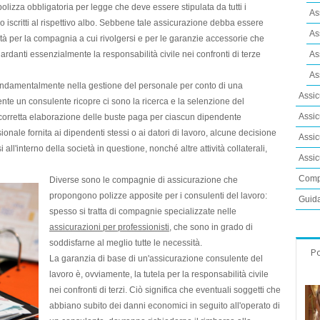
olizza obbligatoria per legge che deve essere stipulata da tutti i
As
no iscritti al rispettivo albo. Sebbene tale assicurazione debba essere
As
tà per la
compagnia
a cui rivolgersi e per le
garanzie accessorie
che
uardanti essenzialmente la
responsabilità civile
nei confronti di terze
As
As
 fondamentalmente nella
gestione del personale
per conto di una
Assic
ente un consulente ricopre ci sono la ricerca e la selenzione del
Assic
 corretta elaborazione delle buste paga per ciascun dipendente
onale fornita ai dipendenti stessi o ai datori di lavoro, alcune decisione
Assic
 all'interno della società in questione, nonché altre attività collaterali,
Assic
Compa
Diverse sono le
compagnie
di assicurazione che
propongono polizze apposite per i consulenti del lavoro:
Guida
spesso si tratta di compagnie specializzate nelle
assicurazioni per professionisti
, che sono in grado di
soddisfarne al meglio tutte le necessità.
Po
La
garanzia di base
di un'assicurazione consulente del
lavoro è, ovviamente, la tutela per la
responsabilità civile
nei confronti di terzi
. Ciò significa che eventuali soggetti che
abbiano subito dei
danni economici
in seguito all'operato di