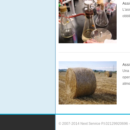
Assi
L'ass
obbl
Assi
Una 
opera
atmo
© 2007-2014 Next Service P.I.02129920696 - Tutt