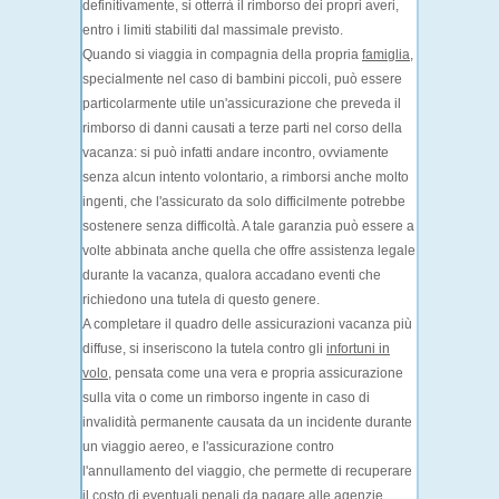
definitivamente, si otterrà il
rimborso
dei propri averi,
entro i limiti stabiliti dal massimale previsto.
Quando si viaggia in compagnia della propria
famiglia
,
specialmente nel caso di bambini piccoli, può essere
particolarmente utile un'assicurazione che preveda il
rimborso di
danni causati a terze parti
nel corso della
vacanza: si può infatti andare incontro, ovviamente
senza alcun intento volontario, a rimborsi anche molto
ingenti, che l'assicurato da solo difficilmente potrebbe
sostenere senza difficoltà. A tale garanzia può essere a
volte abbinata anche quella che offre
assistenza legale
durante la vacanza, qualora accadano eventi che
richiedono una tutela di questo genere.
A completare il quadro delle assicurazioni vacanza più
diffuse, si inseriscono la tutela contro gli
infortuni in
volo
, pensata come una vera e propria assicurazione
sulla vita o come un rimborso ingente in caso di
invalidità permanente causata da un incidente durante
un viaggio aereo, e l'
assicurazione contro
l'annullamento del viaggio
, che permette di recuperare
il costo di eventuali penali da pagare alle agenzie