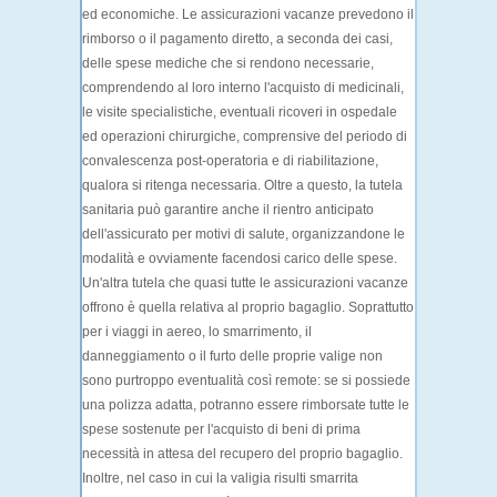
ed economiche. Le assicurazioni vacanze prevedono il
rimborso
o il
pagamento diretto
, a seconda dei casi,
delle
spese mediche
che si rendono necessarie,
comprendendo al loro interno l'acquisto di medicinali,
le visite specialistiche, eventuali ricoveri in ospedale
ed operazioni chirurgiche, comprensive del periodo di
convalescenza post-operatoria e di riabilitazione,
qualora si ritenga necessaria. Oltre a questo, la tutela
sanitaria può garantire anche il
rientro anticipato
dell'assicurato per motivi di salute, organizzandone le
modalità e ovviamente facendosi carico delle spese.
Un'altra tutela che quasi tutte le assicurazioni vacanze
offrono è quella relativa al proprio
bagaglio
. Soprattutto
per i viaggi in
aereo
, lo smarrimento, il
danneggiamento o il furto delle proprie valige non
sono purtroppo eventualità così remote: se si possiede
una polizza adatta, potranno essere rimborsate tutte le
spese sostenute per l'acquisto di beni di prima
necessità in attesa del recupero del proprio bagaglio.
Inoltre, nel caso in cui la valigia risulti smarrita