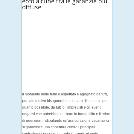
ecco alcune tra le garanzie più
diffuse
Il momento delle
ferie
è aspettato e agognato da tutti,
per tale motivo bisognerebbe cercare di
tutelarsi
, per
quanto possibile, da tutti gli imprevisti e gli eventi
negativi che potrebbero turbare la tranquillità e il relax
di quei giorni: stipulando un'
assicurazione vacanza
ci
si garantisce una copertura contro i principali
contrattempi possibili durante il proprio viaggio.